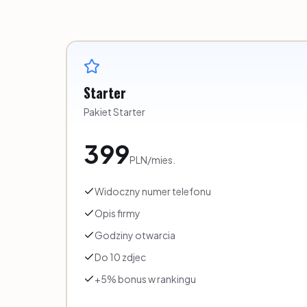
Starter
Pakiet Starter
399
PLN
/
mies.
Widoczny numer telefonu
Opis firmy
Godziny otwarcia
Do 10 zdjec
+5% bonus w rankingu