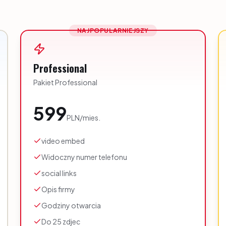
NAJPOPULARNIEJSZY
Professional
Pakiet Professional
599
PLN
/
mies.
video embed
Widoczny numer telefonu
social links
Opis firmy
Godziny otwarcia
Do 25 zdjec