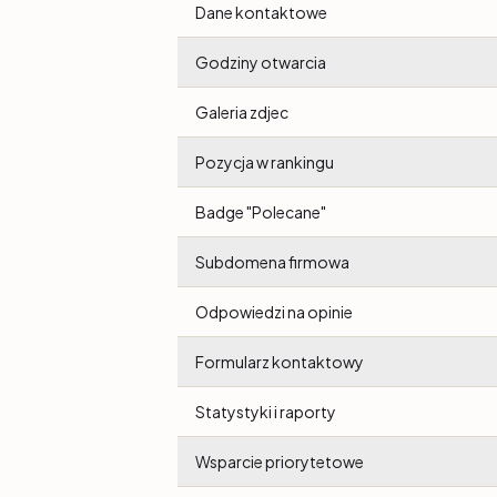
Dane kontaktowe
Godziny otwarcia
Galeria zdjec
Pozycja w rankingu
Badge "Polecane"
Subdomena firmowa
Odpowiedzi na opinie
Formularz kontaktowy
Statystyki i raporty
Wsparcie priorytetowe