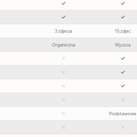
3 zdjecia
15 zdjec
Organiczna
Wyzsza
Podstawowe