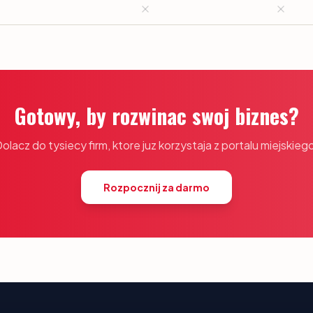
Gotowy, by rozwinac swoj biznes?
olacz do tysiecy firm, ktore juz korzystaja z portalu miejskieg
Rozpocznij za darmo