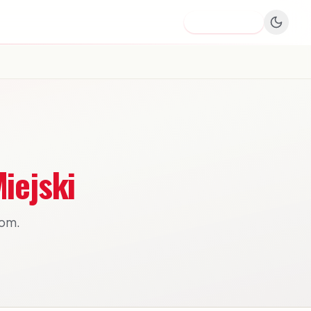
Dodaj firmę
iejski
bom.