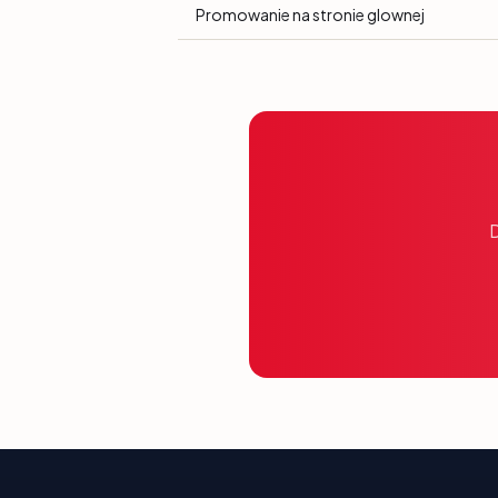
Promowanie na stronie glownej
D