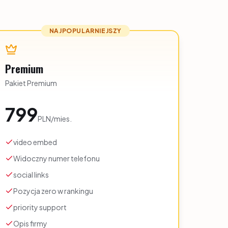
NAJPOPULARNIEJSZY
Premium
Pakiet Premium
799
PLN
/
mies.
video embed
Widoczny numer telefonu
social links
Pozycja zero w rankingu
priority support
Opis firmy