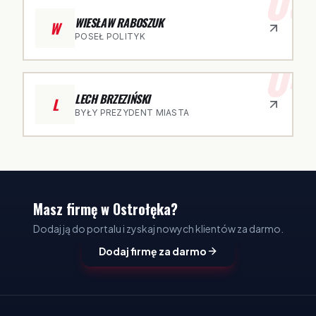
03
WIESŁAW RABOSZUK
W
POSEŁ POLITYK
04
LECH BRZEZIŃSKI
L
BYŁY PREZYDENT MIASTA
Masz firmę w Ostrołęka?
Dodaj ją do portalu i zyskaj nowych klientów za darmo.
Dodaj firmę za darmo