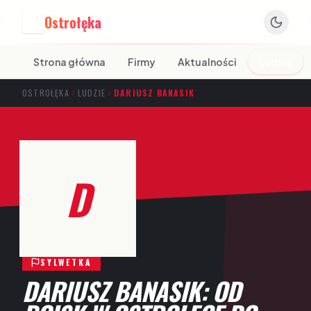
Ostrołęka
O
Strona główna
Firmy
Aktualności
Ludzie
OSTROŁĘKA
LUDZIE
DARIUSZ BANASIK
D
SYLWETKA
DARIUSZ BANASIK: OD