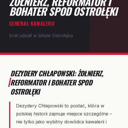
ŻOŁNIERZ, REFORMATOR I
BOHATER SPOD OSTROŁĘKI
GENERAŁ KAWALERII
brał udział w bitwie Ostrołęka
DEZYDERY CHŁAPOWSKI: ŻOŁNIERZ,
REFORMATOR I BOHATER SPOD
OSTROŁĘKI
Dezydery Chłapowski to postać, która w
polskiej historii zajmuje miejsce szczególne –
nie tylko jako wybitny dowódca kawalerii i