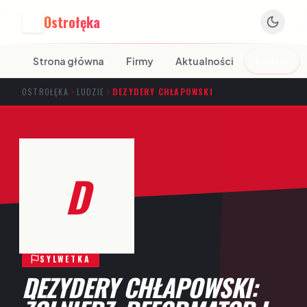
Ostrołęka
O
Strona główna
Firmy
Aktualności
Ludzie
OSTROŁĘKA
LUDZIE
DEZYDERY CHŁAPOWSKI
D
SYLWETKA
DEZYDERY CHŁAPOWSKI: