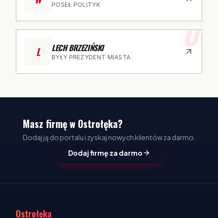
POSEŁ POLITYK
04
LECH BRZEZIŃSKI
L
BYŁY PREZYDENT MIASTA
Masz firmę w Ostrołęka?
Dodaj ją do portalu i zyskaj nowych klientów za darmo.
Dodaj firmę za darmo
Ostrołęka