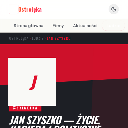
Ostrołęka
O
Strona główna
Firmy
Aktualności
Ludzie
OSTROŁĘKA
LUDZIE
JAN SZYSZKO
J
SYLWETKA
JAN SZYSZKO — ŻYCIE,