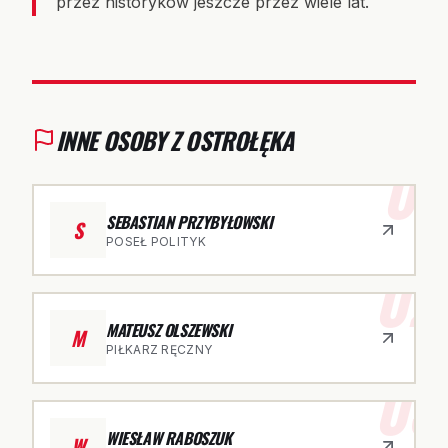
przez historyków jeszcze przez wiele lat.
INNE OSOBY Z OSTROŁĘKA
01
SEBASTIAN PRZYBYŁOWSKI
S
POSEŁ POLITYK
02
MATEUSZ OLSZEWSKI
M
PIŁKARZ RĘCZNY
03
WIESŁAW RABOSZUK
W