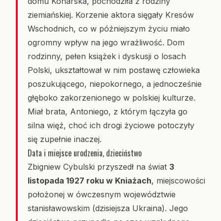
domu Konarska, pochodziła z rodziny
ziemiańskiej. Korzenie aktora sięgały Kresów
Wschodnich, co w późniejszym życiu miało
ogromny wpływ na jego wrażliwość. Dom
rodzinny, pełen książek i dyskusji o losach
Polski, ukształtował w nim postawę człowieka
poszukującego, niepokornego, a jednocześnie
głęboko zakorzenionego w polskiej kulturze.
Miał brata, Antoniego, z którym łączyła go
silna więź, choć ich drogi życiowe potoczyły
się zupełnie inaczej.
Data i miejsce urodzenia, dzieciństwo
Zbigniew Cybulski przyszedł na świat
3
listopada 1927 roku w Kniażach
, miejscowości
położonej w ówczesnym województwie
stanisławowskim (dzisiejsza Ukraina). Jego