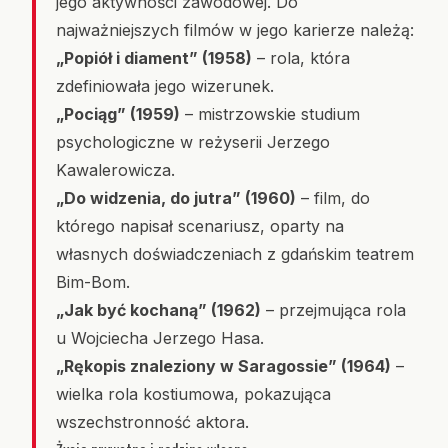
jego aktywności zawodowej. Do
najważniejszych filmów w jego karierze należą:
„Popiół i diament” (1958)
– rola, która
zdefiniowała jego wizerunek.
„Pociąg” (1959)
– mistrzowskie studium
psychologiczne w reżyserii Jerzego
Kawalerowicza.
„Do widzenia, do jutra” (1960)
– film, do
którego napisał scenariusz, oparty na
własnych doświadczeniach z gdańskim teatrem
Bim-Bom.
„Jak być kochaną” (1962)
– przejmująca rola
u Wojciecha Jerzego Hasa.
„Rękopis znaleziony w Saragossie” (1964)
–
wielka rola kostiumowa, pokazująca
wszechstronność aktora.