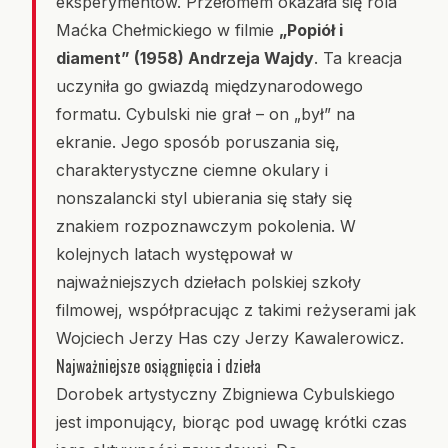
eksperymentów. Przełomem okazała się rola
Maćka Chełmickiego w filmie
„Popiół i
diament” (1958) Andrzeja Wajdy
. Ta kreacja
uczyniła go gwiazdą międzynarodowego
formatu. Cybulski nie grał – on „był” na
ekranie. Jego sposób poruszania się,
charakterystyczne ciemne okulary i
nonszalancki styl ubierania się stały się
znakiem rozpoznawczym pokolenia. W
kolejnych latach występował w
najważniejszych dziełach polskiej szkoły
filmowej, współpracując z takimi reżyserami jak
Wojciech Jerzy Has czy Jerzy Kawalerowicz.
Najważniejsze osiągnięcia i dzieła
Dorobek artystyczny Zbigniewa Cybulskiego
jest imponujący, biorąc pod uwagę krótki czas