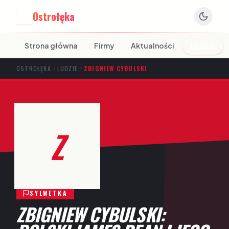
Ostrołęka
O
Strona główna
Firmy
Aktualności
Ludzie
OSTROŁĘKA
LUDZIE
ZBIGNIEW CYBULSKI
Z
SYLWETKA
ZBIGNIEW CYBULSKI: