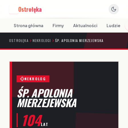
Ostrołęka
O
Strona główna
Firmy
Aktualności
Ludzie
OSTROŁĘKA
NEKROLOGI
ŚP. APOLONIA MIERZEJEWSKA
NEKROLOG
ŚP. APOLONIA
MIERZEJEWSKA
104
LAT