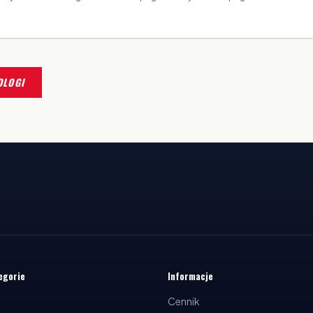
OLOGI
egorie
Informacje
Cennik