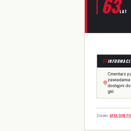
63
LAT
INFORMACJ
Cmentarz p
zawiadamia 
dostępni do
głó
ARKA-DOM-PO
Źródło: