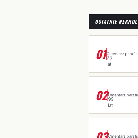
OSTATNIE NEKROL
ŚP. CZESŁAWA
01
·
Cmentarz parafia
78
lat
ŚP. JADWIGA 
02
·
Cmentarz parafi
99
lat
ŚP. ROZALIA
03
·
Cmentarz parafi