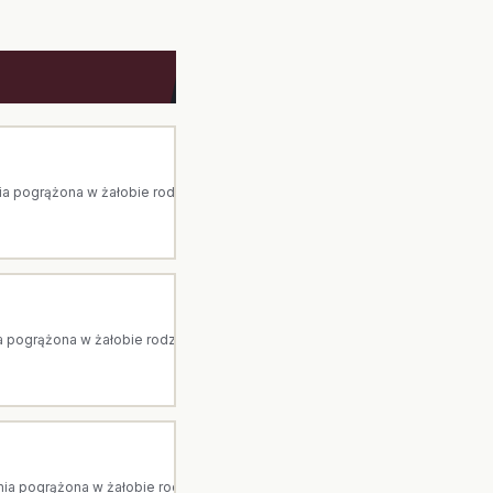
pogrążona w żałobie rodzina. Arka to dom pogrzebowy z Ostrołęki. Jesteś
pogrążona w żałobie rodzina. Arka to dom pogrzebowy z Ostrołęki. Jesteśm
 pogrążona w żałobie rodzina. Arka to dom pogrzebowy z Ostrołęki. Jeste