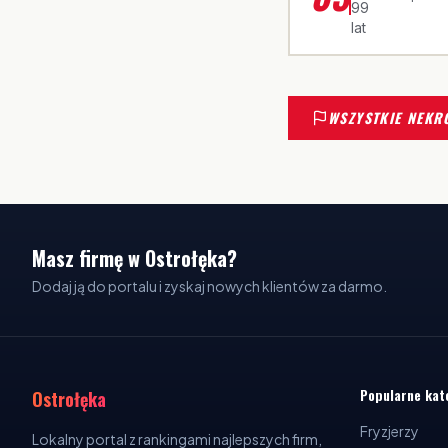
99
lat
WSZYSTKIE NEKR
Masz firmę w Ostrołęka?
Dodaj ją do portalu i zyskaj nowych klientów za darmo.
Popularne kat
Ostrołęka
Fryzjerzy
Lokalny portal z rankingami najlepszych firm,