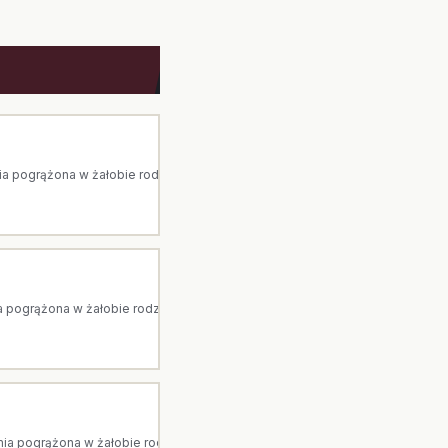
pogrążona w żałobie rodzina. Arka to dom pogrzebowy z Ostrołęki. Jesteś
pogrążona w żałobie rodzina. Arka to dom pogrzebowy z Ostrołęki. Jesteśm
 pogrążona w żałobie rodzina. Arka to dom pogrzebowy z Ostrołęki. Jeste