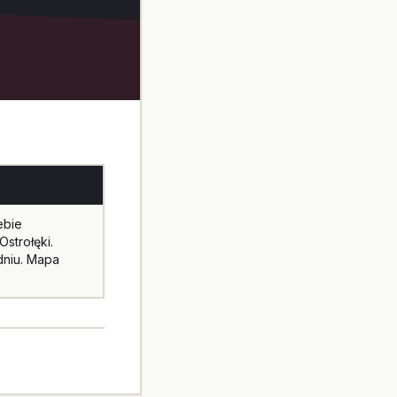
ebie
strołęki.
dniu. Mapa