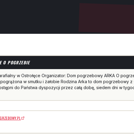
E O POGRZEBIE
arafialny w Ostrołęce Organizator: Dom pogrzebowy ARKA O pogrz
pogrążona w smutku i żałobie Rodzina Arka to dom pogrzebowy z O
stępni do Państwa dyspozycji przez całą dobę, siedem dni w tygo
GRZEBOWY.PL