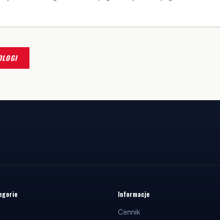
OLOGI
egorie
Informacje
Cennik