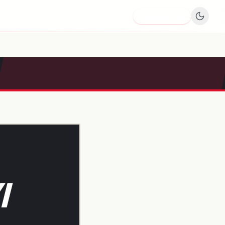
Dodaj firmę
I