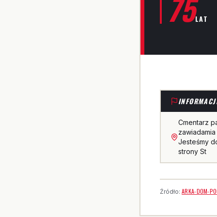
75
LAT
INFORMACJ
Cmentarz p
zawiadamia 
Jesteśmy do
strony St
ARKA-DOM-PO
Źródło: