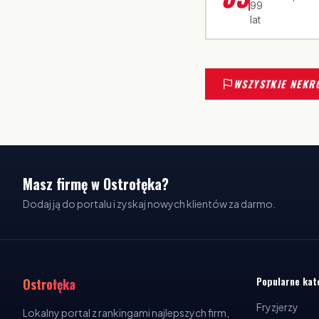
99
lat
WSZYSTKIE NEKR
Masz firmę w Ostrołęka?
Dodaj ją do portalu i zyskaj nowych klientów za darmo.
Popularne kat
Ostrołęka
Fryzjerzy
Lokalny portal z rankingami najlepszych firm,