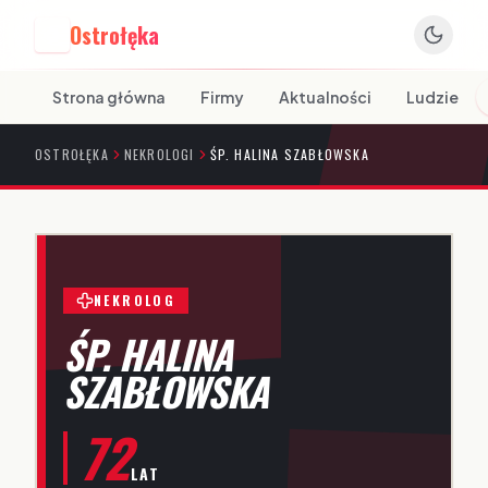
Ostrołęka
O
Strona główna
Firmy
Aktualności
Ludzie
OSTROŁĘKA
NEKROLOGI
ŚP. HALINA SZABŁOWSKA
NEKROLOG
ŚP. HALINA
SZABŁOWSKA
72
LAT