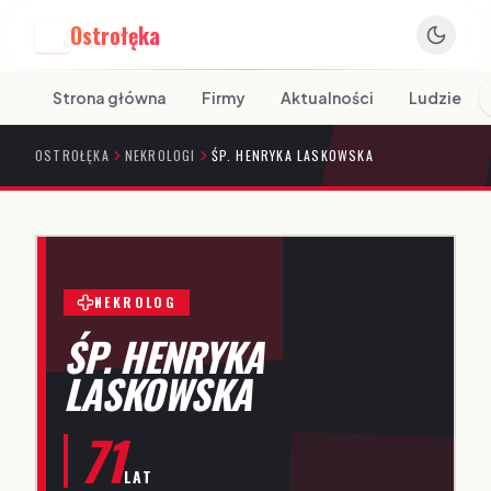
Ostrołęka
O
Strona główna
Firmy
Aktualności
Ludzie
OSTROŁĘKA
NEKROLOGI
ŚP. HENRYKA LASKOWSKA
NEKROLOG
ŚP. HENRYKA
LASKOWSKA
71
LAT