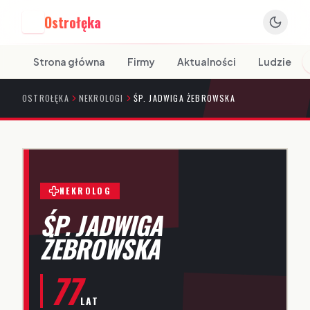
Ostrołęka
O
Strona główna
Firmy
Aktualności
Ludzie
OSTROŁĘKA
NEKROLOGI
ŚP. JADWIGA ŻEBROWSKA
NEKROLOG
ŚP. JADWIGA
ŻEBROWSKA
77
LAT