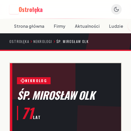
Ostrołęka
O
Strona główna
Firmy
Aktualności
Ludzie
OSTROŁĘKA
NEKROLOGI
ŚP. MIROSŁAW OLK
NEKROLOG
ŚP. MIROSŁAW OLK
71
LAT