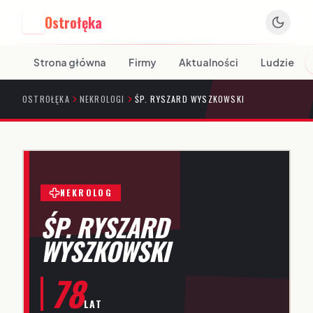
Ostrołęka
O
Strona główna
Firmy
Aktualności
Ludzie
OSTROŁĘKA
NEKROLOGI
ŚP. RYSZARD WYSZKOWSKI
NEKROLOG
ŚP. RYSZARD
WYSZKOWSKI
78
LAT