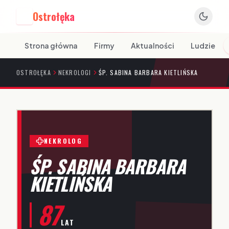
Ostrołęka
O
Strona główna
Firmy
Aktualności
Ludzie
OSTROŁĘKA
NEKROLOGI
ŚP. SABINA BARBARA KIETLIŃSKA
NEKROLOG
ŚP. SABINA BARBARA
KIETLIŃSKA
87
LAT