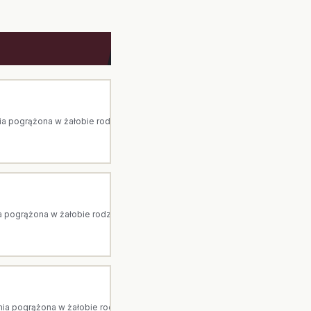
pogrążona w żałobie rodzina. Arka to dom pogrzebowy z Ostrołęki. Jesteś
pogrążona w żałobie rodzina. Arka to dom pogrzebowy z Ostrołęki. Jesteśm
 pogrążona w żałobie rodzina. Arka to dom pogrzebowy z Ostrołęki. Jeste