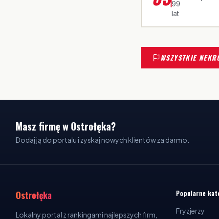
99
lat
WSZYSTKIE NEKR
Masz firmę w Ostrołęka?
Dodaj ją do portalu i zyskaj nowych klientów za darmo.
Popularne kat
Ostrołęka
Fryzjerzy
Lokalny portal z rankingami najlepszych firm,