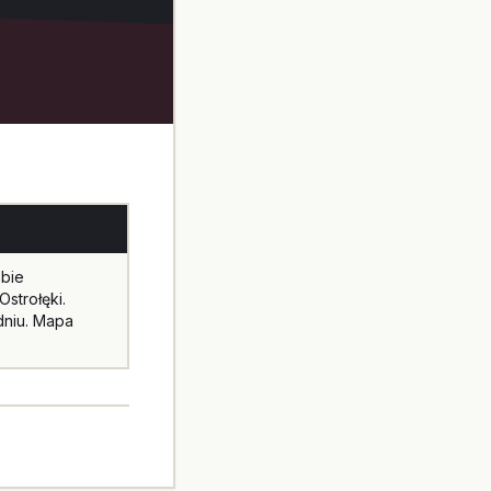
bie
strołęki.
dniu. Mapa