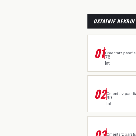
OSTATNIE NEKROL
ŚP. CZESŁAWA
01
·
Cmentarz parafia
78
lat
ŚP. JADWIGA 
02
·
Cmentarz parafi
99
lat
ŚP. ROZALIA
03
·
Cmentarz parafi