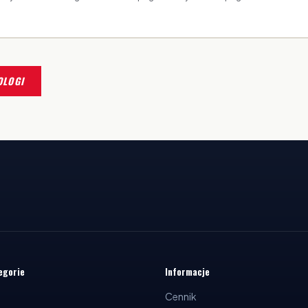
OLOGI
egorie
Informacje
Cennik