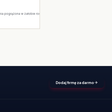
 pogrążona w żałobie rodzina. Arka to dom pogrzebowy z Ostrołęki. Jeste
Dodaj firmę za darmo