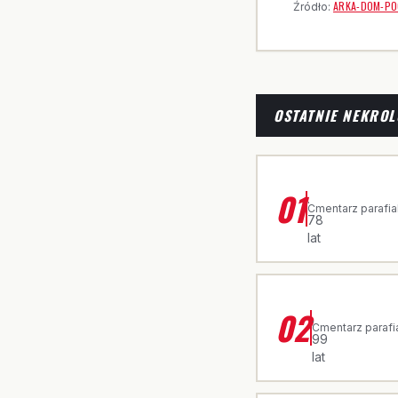
ARKA-DOM-PO
Źródło:
OSTATNIE NEKROL
ŚP. CZESŁAWA
01
·
Cmentarz parafia
78
lat
ŚP. JADWIGA 
02
·
Cmentarz parafi
99
lat