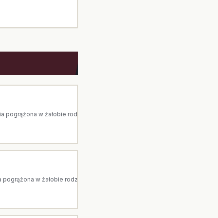
pogrążona w żałobie rodzina. Arka to dom pogrzebowy z Ostrołęki. Jesteś
pogrążona w żałobie rodzina. Arka to dom pogrzebowy z Ostrołęki. Jesteśm