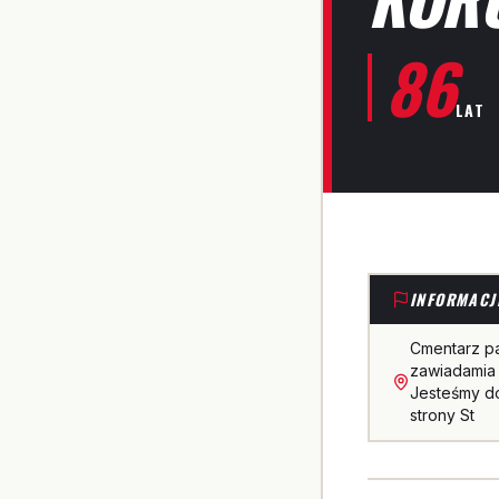
86
LAT
INFORMACJ
Cmentarz p
zawiadamia 
Jesteśmy do
strony St