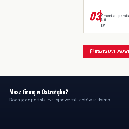
ŚP. ROZALIA
03
·
Cmentarz parafi
99
lat
WSZYSTKIE NEKR
Masz firmę w Ostrołęka?
Dodaj ją do portalu i zyskaj nowych klientów za darmo.