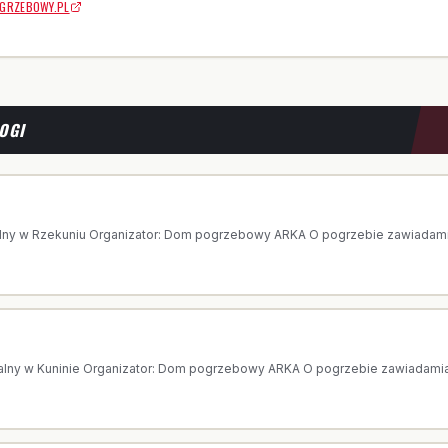
GRZEBOWY.PL
OGI
 AGNIESZKA GAWKOWSKA
lny w Rzekuniu Organizator: Dom pogrzebowy ARKA O pogrzebie zawiadamia 
PISALSKA
alny w Kuninie Organizator: Dom pogrzebowy ARKA O pogrzebie zawiadamia 