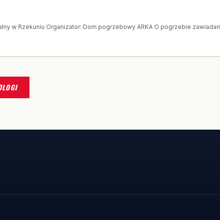
 WANDA KOWALSKA
alny w Rzekuniu Organizator: Dom pogrzebowy ARKA O pogrzebie zawiadamia
OLOGI