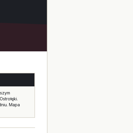
ższym
strołęki.
dniu. Mapa