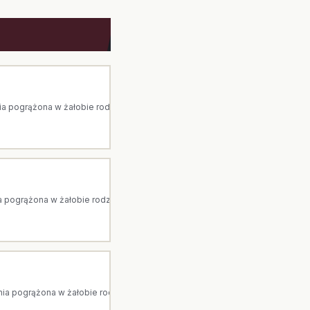
pogrążona w żałobie rodzina. Arka to dom pogrzebowy z Ostrołęki. Jesteś
pogrążona w żałobie rodzina. Arka to dom pogrzebowy z Ostrołęki. Jesteśm
 pogrążona w żałobie rodzina. Arka to dom pogrzebowy z Ostrołęki. Jeste