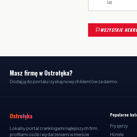
lat
WSZYSTKIE NEKR
Masz firmę w Ostrołęka?
Dodaj ją do portalu i zyskaj nowych klientów za darmo.
Popularne kat
Ostrołęka
Fryzjerzy
Lokalny portal z rankingami najlepszych firm,
profilami osób i wydarzeniami w mieście
Hotele