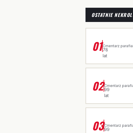
OSTATNIE NEKROL
ŚP. CZESŁAWA
01
·
Cmentarz parafia
78
lat
ŚP. JADWIGA 
02
·
Cmentarz parafi
99
lat
ŚP. ROZALIA
03
·
Cmentarz parafi
99