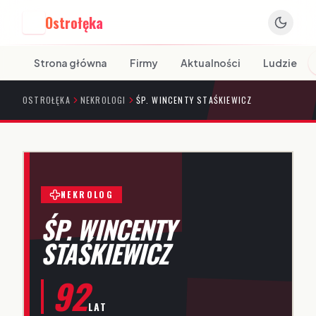
Ostrołęka
O
Strona główna
Firmy
Aktualności
Ludzie
OSTROŁĘKA
NEKROLOGI
ŚP. WINCENTY STAŚKIEWICZ
NEKROLOG
ŚP. WINCENTY
STAŚKIEWICZ
92
LAT