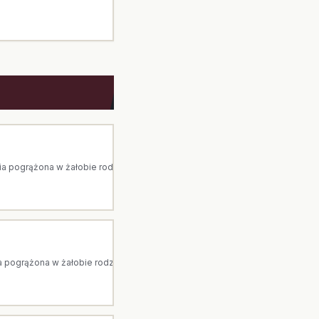
pogrążona w żałobie rodzina. Arka to dom pogrzebowy z Ostrołęki. Jesteś
pogrążona w żałobie rodzina. Arka to dom pogrzebowy z Ostrołęki. Jesteśm