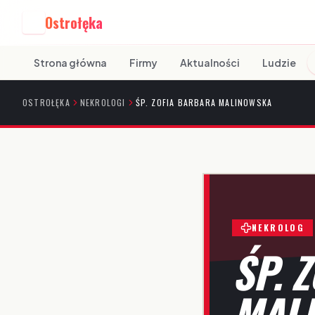
Ostrołęka
O
Strona główna
Firmy
Aktualności
Ludzie
OSTROŁĘKA
NEKROLOGI
ŚP. ZOFIA BARBARA MALINOWSKA
NEKROLOG
ŚP. 
MAL