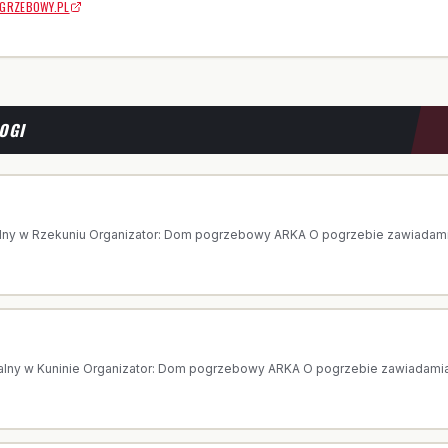
GRZEBOWY.PL
OGI
 AGNIESZKA GAWKOWSKA
lny w Rzekuniu Organizator: Dom pogrzebowy ARKA O pogrzebie zawiadamia 
PISALSKA
alny w Kuninie Organizator: Dom pogrzebowy ARKA O pogrzebie zawiadamia 