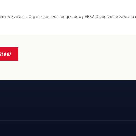
 WANDA KOWALSKA
alny w Rzekuniu Organizator: Dom pogrzebowy ARKA O pogrzebie zawiadamia
OLOGI