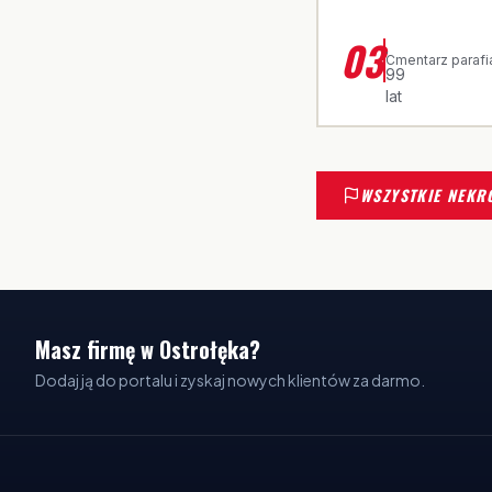
ŚP. ROZALIA
03
·
Cmentarz parafi
99
lat
WSZYSTKIE NEKR
Masz firmę w Ostrołęka?
Dodaj ją do portalu i zyskaj nowych klientów za darmo.