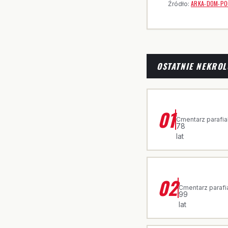
ARKA-DOM-PO
Źródło:
OSTATNIE NEKROL
ŚP. CZESŁAWA
01
·
Cmentarz parafia
78
lat
ŚP. JADWIGA 
02
·
Cmentarz parafi
99
lat